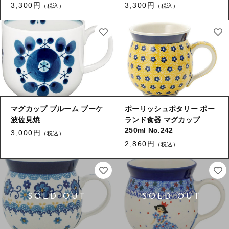
3,300円
3,300円
（税込）
（税込）
月別商品ラインナップ
コーヒー器具
その他
コーヒー器具
在庫あり
セール
その他
その他
並び順
新着商品
マグカップ ブルーム ブーケ
ポーリッシュポタリー ポー
波佐見焼
ランド食器 マグカップ
250ml No.242
3,000円
（税込）
当店について
2,860円
（税込）
お知らせ
ブログ
ご利用ガイド
お問い合わせ