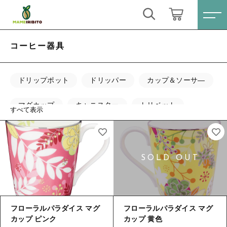
キーワード検索
ログイン / 会員登録
コーヒー器具
すべて
お気に入り
ドリップポット
ドリッパー
カップ＆ソーサ―
こだわり検索
Sale(セール)
マグカップ
キャニスター
トリベット
すべて表示
親カテゴリ
おススメ商品
軽量ハカリ
コースター
すべての商品
Sale(セール)
コーヒー豆シングル
子カテゴリ
おススメ商品
ブレンドコーヒー
コーヒー豆シングル
価格帯
フローラルパラダイス マグ
フローラルパラダイス マグ
月別商品ラインナップ
ブレンドコーヒー
カップ ピンク
カップ 黄色
～