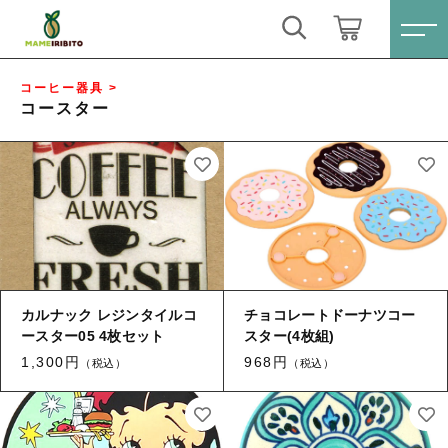
キーワード検索
ログイン / 会員登録
コーヒー器具 >
コースター
すべて
お気に入り
こだわり検索
Sale(セール)
親カテゴリ
おススメ商品
すべての商品
Sale(セール)
コーヒー豆シングル
カルナック レジンタイルコ
チョコレートドーナツコー
子カテゴリ
ースター05 4枚セット
スター(4枚組)
おススメ商品
ブレンドコーヒー
1,300円
968円
（税込）
（税込）
コーヒー豆シングル
価格帯
月別商品ラインナップ
ブレンドコーヒー
～