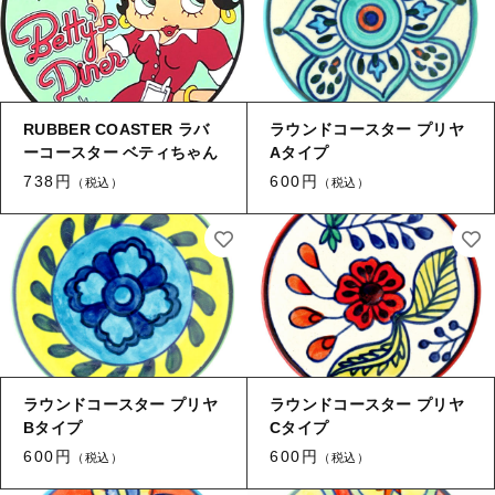
月別商品ラインナップ
コーヒー器具
その他
コーヒー器具
在庫あり
セール
その他
その他
RUBBER COASTER ラバ
ラウンドコースター プリヤ
並び順
ーコースター ベティちゃん
Aタイプ
新着商品
738円
600円
（税込）
（税込）
当店について
お知らせ
ブログ
ラウンドコースター プリヤ
ラウンドコースター プリヤ
Bタイプ
Cタイプ
ご利用ガイド
600円
600円
（税込）
（税込）
お問い合わせ