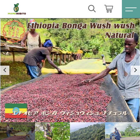
カートに商品を追加しました
キーワード検索
ログイン / 会員登録
エチオピア ボンガ ウィシュウィシュ ナチュ
すべて
ラル
お気に入り
挽き方
こだわり検索
Sale(セール)
煎り方
親カテゴリ
数量
おススメ商品
（税込）
すべての商品
Sale(セール)
コーヒー豆シングル
子カテゴリ
おススメ商品
ブレンドコーヒー
ショッピングを続ける
コーヒー豆シングル
価格帯
月別商品ラインナップ
ブレンドコーヒー
～