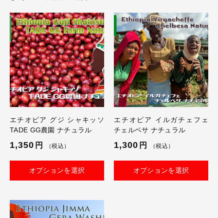
ィ
シ
ュ
ナ
チ
ュ
ラ
ル
個
エチオピア グジ シャキッソ
エチオピア イルガチェフェ
TADE GG農園 ナチュラル
チェルベサ ナチュラル
1,350
1,300
円
円
（税込）
（税込）
オプションを選択
オプションを選択