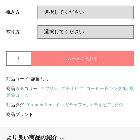
挽き方
煎り方
エ
カートに入れる
チ
オ
ピ
商品コード:
該当なし
ア
商品カテゴリー:
アフリカ
,
エチオピア
,
コーヒー豆シングル
,
無
ボ
農薬コーヒー
ン
ガ
商品タグ:
Yirgacheffee
,
イルガチェフェ
,
エチオピア
,
グジ
ウ
商品ブランド:
ィ
シ
ュ
ウ
より良い商品の紹介 …