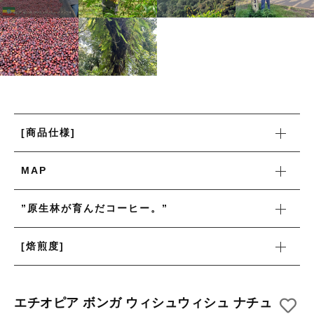
カートを確認する
月別商品ラインナップ
コーヒー器具
その他
コーヒー器具
在庫あり
セール
その他
その他
並び順
新着商品
[商品仕様]
MAP
当店について
”原生林が育んだコーヒー。”
お知らせ
ブログ
[焙煎度]
ご利用ガイド
お問い合わせ
エチオピア ボンガ ウィシュウィシュ ナチュ