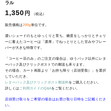
ラル
ログイン
1,350
円
（税込）
販売価格は
200g
単位です。
濃いシェードのもとゆっくりと育ち、糖度をしっかりとチェリ
ーに蓄えたコーヒーは「濃厚」でねっとりとした甘みやフレー
バーが大きな特徴です。
「コーヒー豆のみ」のご注文の場合は、ゆうパック以外にレタ
ーパック及びクリックポストでの郵送も承ります。
その場合、カート画面より「お持ち帰り（店頭受取）」を選択
していただき、
レターパック及びクリックポスト郵送料
をご購入ください。
詳しくは
ご利用ガイドのQ&A
をご覧ください。
店頭受け取りをご希望の場合はお受け取り日時をご記載くださ
い。