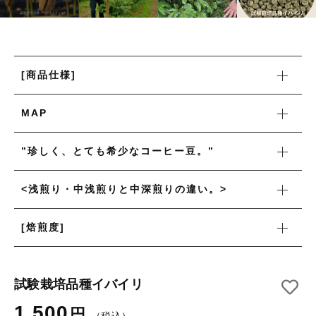
月別商品ラインナップ
コーヒー器具
その他
コーヒー器具
在庫あり
セール
その他
その他
[商品仕様]
並び順
新着商品
MAP
”珍しく、とても希少なコーヒー豆。”
<浅煎り・中浅煎りと中深煎りの違い。>
当店について
お知らせ
[焙煎度]
ブログ
ご利用ガイド
試験栽培品種イバイリ
お問い合わせ
1,500
円