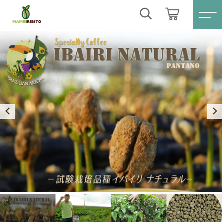
カートに商品を追加しました
キーワード検索
ログイン / 会員登録
試験栽培品種イバイリ
すべて
お気に入り
挽き方
煎り方
こだわり検索
Sale(セール)
数量
親カテゴリ
（税込）
おススメ商品
すべての商品
Sale(セール)
コーヒー豆シングル
子カテゴリ
おススメ商品
ショッピングを続ける
ブレンドコーヒー
コーヒー豆シングル
価格帯
月別商品ラインナップ
ブレンドコーヒー
カートを確認する
～