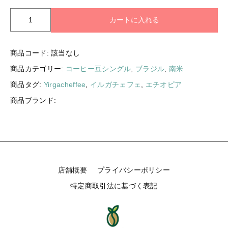
試
カートに入れる
験
栽
培
商品コード:
該当なし
品
商品カテゴリー:
コーヒー豆シングル
,
ブラジル
,
南米
種
イ
商品タグ:
Yirgacheffee
,
イルガチェフェ
,
エチオピア
バ
商品ブランド:
イ
リ
個
店舗概要
プライバシーポリシー
特定商取引法に基づく表記