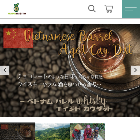
カートに商品を追加しました
キーワード検索
ログイン / 会員登録
ベトナム バレルエイジド カウダット
すべて
お気に入り
挽き方
煎り方
こだわり検索
Sale(セール)
数量
親カテゴリ
（税込）
おススメ商品
すべての商品
Sale(セール)
コーヒー豆シングル
子カテゴリ
おススメ商品
ショッピングを続ける
ブレンドコーヒー
コーヒー豆シングル
価格帯
月別商品ラインナップ
ブレンドコーヒー
カートを確認する
～