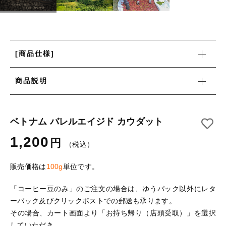
月別商品ラインナップ
コーヒー器具
その他
コーヒー器具
在庫あり
セール
その他
その他
[商品仕様]
並び順
新着商品
商品説明
ベトナム バレルエイジド カウダット
当店について
1,200
円
（税込）
お知らせ
販売価格は
100g
単位です。
ブログ
「コーヒー豆のみ」のご注文の場合は、ゆうパック以外にレタ
ご利用ガイド
ーパック及びクリックポストでの郵送も承ります。
その場合、カート画面より「お持ち帰り（店頭受取）」を選択
お問い合わせ
していただき、