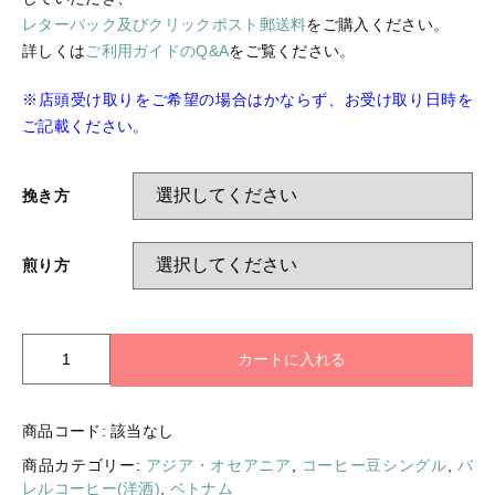
ログイン
レターパック及びクリックポスト郵送料
をご購入ください。
詳しくは
ご利用ガイドのQ&A
をご覧ください。
※店頭受け取りをご希望の場合はかならず、お受け取り日時を
ご記載ください。
挽き方
煎り方
ベ
カートに入れる
ト
ナ
ム
商品コード:
該当なし
バ
商品カテゴリー:
アジア・オセアニア
,
コーヒー豆シングル
,
バ
レ
レルコーヒー(洋酒)
,
ベトナム
ル