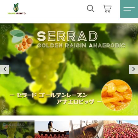
カートに商品を追加しました
キーワード検索
ログイン / 会員登録
セラード ゴールデンレーズン アナエロビッ
すべて
グ
お気に入り
挽き方
こだわり検索
Sale(セール)
煎り方
親カテゴリ
数量
おススメ商品
（税込）
すべての商品
Sale(セール)
コーヒー豆シングル
子カテゴリ
おススメ商品
ブレンドコーヒー
ショッピングを続ける
コーヒー豆シングル
価格帯
月別商品ラインナップ
ブレンドコーヒー
～