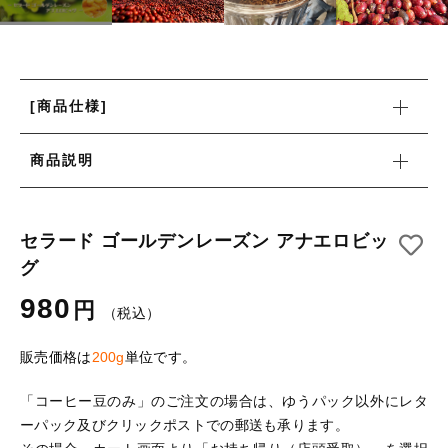
カートを確認する
月別商品ラインナップ
コーヒー器具
その他
コーヒー器具
在庫あり
セール
その他
その他
[商品仕様]
並び順
新着商品
商品説明
セラード ゴールデンレーズン アナエロビッ
グ
当店について
980
円
お知らせ
（税込）
ブログ
販売価格は
200g
単位です。
ご利用ガイド
「コーヒー豆のみ」のご注文の場合は、ゆうパック以外にレタ
ーパック及びクリックポストでの郵送も承ります。
お問い合わせ