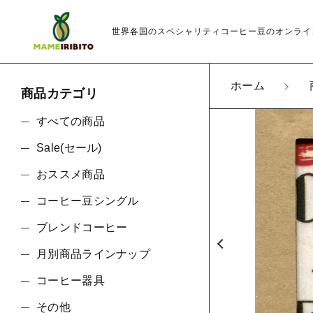
世界各国のスペシャリティコーヒー豆のオンライ
ホーム
商品カテゴリ
カートに商品を追
すべての商品
Sale(セール)
おススメ商品
親カテゴリ
カル
コーヒー豆シングル
数量
ブレンドコーヒー
月別商品ラインナップ
価格帯
コーヒー器具
その他
～