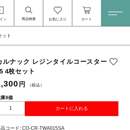
商品検索
イン
お気に入り
カート
ホーム
セット
カルナック レジンタイルコースター
すべての商品
05 4枚セット
Sale(セール)
1,300
1,300円
（税込）
円
（税込）
おススメ商品
コーヒー豆シングル
在庫8個
カ
ブレンドコーヒー
カートに入れる
ル
月別商品ラインナップ
ナ
ッ
商品コード:
CO-CR-TWA015SA
ール