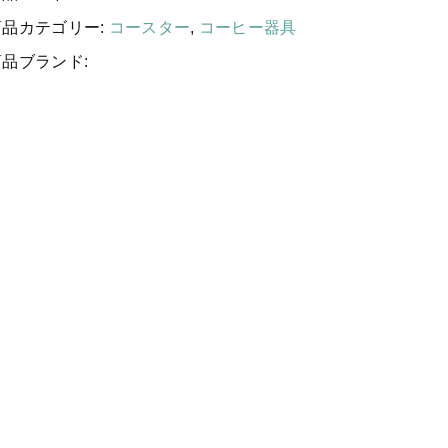
コーヒー器具
する
ク
商品カテゴリー:
コースター
,
コーヒー器具
レ
その他
商品ブランド:
ジ
ン
新着商品
タ
イ
ル
コ
当店について
ー
お知らせ
ス
タ
ブログ
ー
5
ご利用ガイド
お問い合わせ
枚
セ
ログイン
ッ
ト