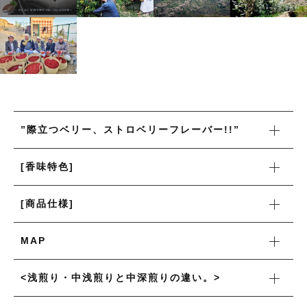
月別商品ラインナップ
コーヒー器具
その他
コーヒー器具
在庫あり
セール
その他
その他
並び順
新着商品
”際立つベリー、ストロベリーフレーバー!!”
[香味特色]
当店について
[商品仕様]
お知らせ
ブログ
MAP
ご利用ガイド
<浅煎り・中浅煎りと中深煎りの違い。>
お問い合わせ