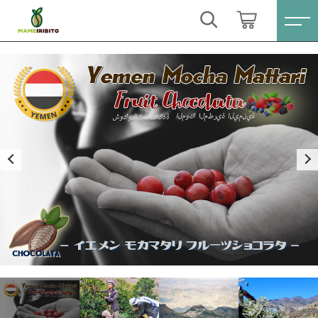
カートに商品を追加しました
キーワード検索
ログイン / 会員登録
イエメン モカマタリ フルーツショコラタ
すべて
お気に入り
挽き方
煎り方
こだわり検索
Sale(セール)
数量
親カテゴリ
（税込）
おススメ商品
すべての商品
Sale(セール)
コーヒー豆シングル
子カテゴリ
おススメ商品
ショッピングを続ける
ブレンドコーヒー
コーヒー豆シングル
価格帯
月別商品ラインナップ
ブレンドコーヒー
カートを確認する
～