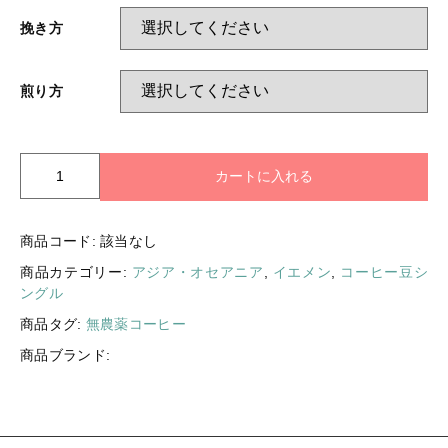
挽き方
煎り方
イ
カートに入れる
エ
メ
ン
商品コード:
該当なし
モ
商品カテゴリー:
アジア・オセアニア
,
イエメン
,
コーヒー豆シ
カ
ングル
マ
タ
商品タグ:
無農薬コーヒー
リ
商品ブランド:
フ
ル
ー
ツ
シ