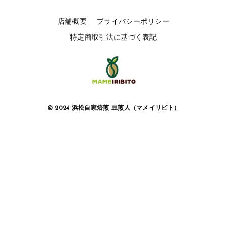
月別商品ラインナップ
コーヒー器具
その他
店舗概要
プライバシーポリシー
コーヒー器具
在庫あり
セール
特定商取引法に基づく表記
その他
その他
並び順
新着商品
© 2024 浜松自家焙煎 豆煎人（マメイリビト）
当店について
お知らせ
ブログ
ご利用ガイド
お問い合わせ