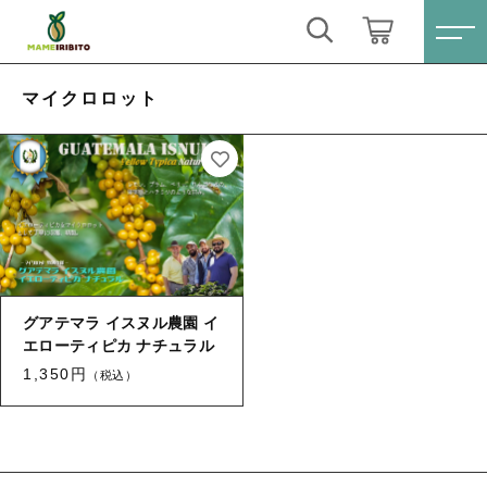
キーワード検索
ログイン / 会員登録
マイクロロット
すべて
お気に入り
こだわり検索
Sale(セール)
親カテゴリ
おススメ商品
すべての商品
グアテマラ イスヌル農園 イ
Sale(セール)
コーヒー豆シングル
子カテゴリ
エローティピカ ナチュラル
おススメ商品
1,350円
（税込）
ブレンドコーヒー
コーヒー豆シングル
価格帯
月別商品ラインナップ
ブレンドコーヒー
～