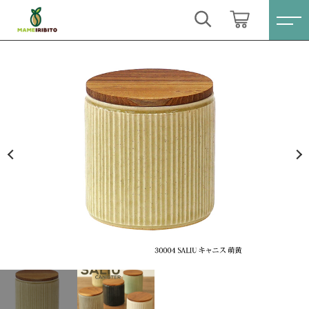
カートに商品を追加しました
キーワード検索
ログイン / 会員登録
LOLO SALIU サリュウ キャニスター SA00 し
すべて
のぎ 萌黄
お気に入り
数量
こだわり検索
Sale(セール)
2,200円
（税込）
親カテゴリ
おススメ商品
すべての商品
Sale(セール)
コーヒー豆シングル
ショッピングを続ける
子カテゴリ
おススメ商品
ブレンドコーヒー
コーヒー豆シングル
カートを確認する
価格帯
月別商品ラインナップ
ブレンドコーヒー
～