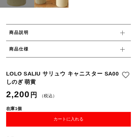
月別商品ラインナップ
コーヒー器具
その他
コーヒー器具
在庫あり
セール
その他
その他
商品説明
並び順
新着商品
商品仕様
LOLO SALIU サリュウ キャニスター SA00
しのぎ 萌黄
当店について
2,200
円
お知らせ
（税込）
ブログ
在庫1個
ご利用ガイド
カートに入れる
お問い合わせ