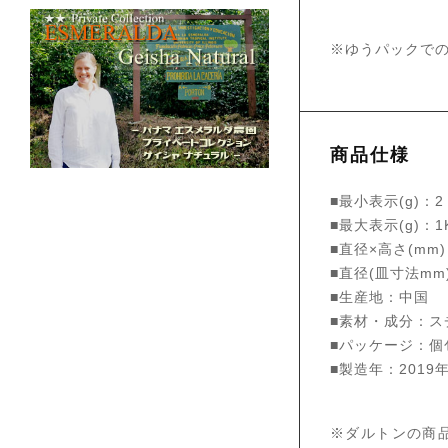
※ゆうパックで
商品仕様
■最小表示(g)：2
■最大表示(g)：1
■直径×高さ(mm)
■直径(皿寸法mm)
■生産地：中国
■素材・成分：ス
■パッケージ：個
■製造年：2019
※ダルトンの商