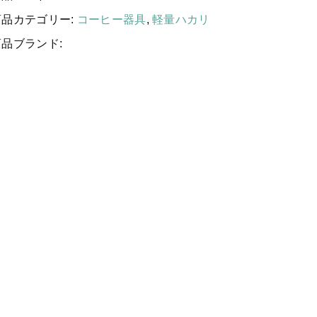
コーヒー器具
する
商品カテゴリー:
コーヒー器具
,
軽量ハカリ
その他
商品ブランド:
新着商品
当店について
お知らせ
ブログ
ご利用ガイド
お問い合わせ
ログイン