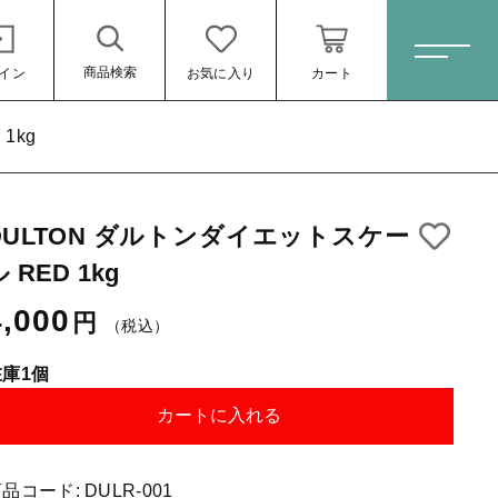
商品検索
イン
お気に入り
カート
ホーム
1kg
DULTON ダルトンダイエットスケー
すべての商品
 RED 1kg
Sale(セール)
4,000
4,000円
（税込）
円
（税込）
おススメ商品
コーヒー豆シングル
在庫1個
ブレンドコーヒー
カートに入れる
月別商品ラインナップ
商品コード:
DULR-001
ール