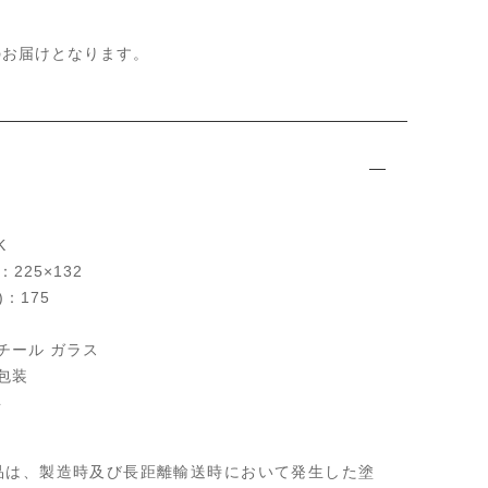
のお届けとなります。
K
：225×132
：175
チール ガラス
包装
年
品は、製造時及び長距離輸送時において発生した塗