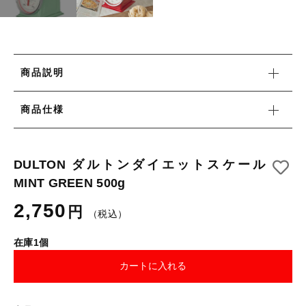
月別商品ラインナップ
コーヒー器具
その他
コーヒー器具
在庫あり
セール
その他
その他
商品説明
並び順
新着商品
商品仕様
DULTON ダルトンダイエットスケール
MINT GREEN 500g
当店について
2,750
円
お知らせ
（税込）
ブログ
在庫1個
ご利用ガイド
カートに入れる
お問い合わせ