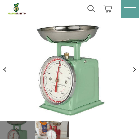
カートに商品を追加しました
キーワード検索
ログイン / 会員登録
DULTON ダルトンダイエットスケール MINT
すべて
GREEN 500g
お気に入り
数量
こだわり検索
Sale(セール)
2,750円
（税込）
親カテゴリ
おススメ商品
すべての商品
Sale(セール)
コーヒー豆シングル
ショッピングを続ける
子カテゴリ
おススメ商品
ブレンドコーヒー
コーヒー豆シングル
カートを確認する
価格帯
月別商品ラインナップ
ブレンドコーヒー
～